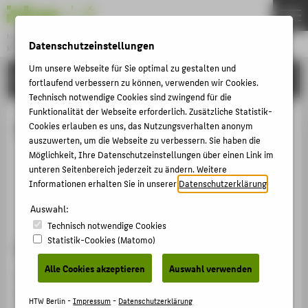
Master
Datenschutzeinstellungen
KONSERVIERUNG UND RESTAURIERUNG
Menu
Um unsere Webseite für Sie optimal zu gestalten und
STUDIUM
THEMEN
fortlaufend verbessern zu können, verwenden wir Cookies.
Technisch notwendige Cookies sind zwingend für die
AKTUELLES
Funktionalität der Webseite erforderlich. Zusätzliche Statistik-
Ordnungen & Module
Cookies erlauben es uns, das Nutzungsverhalten anonym
STUDIUM
auszuwerten, um die Webseite zu verbessern. Sie haben die
BEWERBUNG
Möglichkeit, Ihre Datenschutzeinstellungen über einen Link im
Ordnungen
unteren Seitenbereich jederzeit zu ändern. Weitere
PERSONEN
Lesefassungen
Informationen erhalten Sie in unserer
Datenschutzerklärung
.
Modulbeschreibungen
FORSCHUNG
Auswahl:
KOREGT E.V.
Technisch notwendige Cookies
Statistik-Cookies (Matomo)
Ordnungen
BACHELOR
Alle Cookies akzeptieren
Auswahl verwenden
FACHBEREICH 5
Alle Ordnungen werden in Form von amtlichen
Mitteilungsblättern veröffentlicht. Prinzipiell gilt für Sie
HTW Berlin -
Impressum
-
Datenschutzerklärung