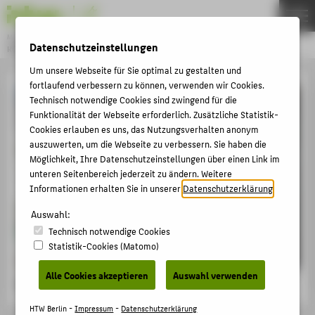
Master
Datenschutzeinstellungen
KONSERVIERUNG UND RESTAURIERUNG
Menu
Um unsere Webseite für Sie optimal zu gestalten und
THEMEN
fortlaufend verbessern zu können, verwenden wir Cookies.
Technisch notwendige Cookies sind zwingend für die
AKTUELLES
Funktionalität der Webseite erforderlich. Zusätzliche Statistik-
Cookies erlauben es uns, das Nutzungsverhalten anonym
STUDIUM
auszuwerten, um die Webseite zu verbessern. Sie haben die
BEWERBUNG
Möglichkeit, Ihre Datenschutzeinstellungen über einen Link im
unteren Seitenbereich jederzeit zu ändern. Weitere
PERSONEN
Informationen erhalten Sie in unserer
Datenschutzerklärung
.
FORSCHUNG
Auswahl:
KOREGT E.V.
Technisch notwendige Cookies
Statistik-Cookies (Matomo)
BACHELOR
Alle Cookies akzeptieren
Auswahl verwenden
FACHBEREICH 5
Archäologisch-Historisches Kulturgut
HTW Berlin -
Impressum
-
Datenschutzerklärung