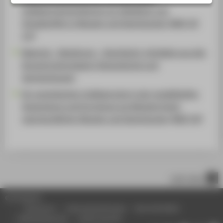
ZENTRALE SEITEN
Indikatortestverfahrens zur Detektion von
PORTALE
Schadstoffen in Museen und Sammlungen (MAT-CH
2.0)
BERATUNG & SERVICE
Material – Beziehung – Geschlecht. Artefakte aus den
ZENTRALEINRICHTUNGEN
Konzentrationslagern Ravensbrück und
Sachsenhausen
Ein vereinfachter Indikatortest in der modellhaften
Anwendung und Erprobung am Beispiel dreier
naturkundlicher Museen und Sammlungen (MAT-CH)
nach oben
© HTW Berlin
Impressum
Datenschutzhinweise
Barrierefreiheit
Gebärdensprache
Leichte Sprache