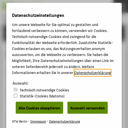
Datenschutzeinstellungen
Master
KONSERVIERUNG UND RESTAURIERUNG
Menu
Um unsere Webseite für Sie optimal zu gestalten und
fortlaufend verbessern zu können, verwenden wir Cookies.
FORSCHUNG
THEMEN
Technisch notwendige Cookies sind zwingend für die
Funktionalität der Webseite erforderlich. Zusätzliche Statistik-
AKTUELLES
Cookies erlauben es uns, das Nutzungsverhalten anonym
Forschung
STUDIUM
auszuwerten, um die Webseite zu verbessern. Sie haben die
Möglichkeit, Ihre Datenschutzeinstellungen über einen Link im
BEWERBUNG
unteren Seitenbereich jederzeit zu ändern. Weitere
Auswertung von Schadstofftests
mittels Künstlicher
Informationen erhalten Sie in unserer
Datenschutzerklärung
.
PERSONEN
Intelligenz
(KI x MAT-CH)
Auswahl:
FORSCHUNG
Technisch notwendige Cookies
Blicke auf das Kulturland Palästina: Konservierung
KOREGT E.V.
Statistik-Cookies (Matomo)
und Digitalisierung der Salman-Negative der
BACHELOR
Universität Greifswald
Alle Cookies akzeptieren
Auswahl verwenden
FACHBEREICH 5
Mikroskopische Studien historischer Filmfarben
HTW Berlin -
Impressum
-
Datenschutzerklärung
Weiterentwicklung des beschleunigten