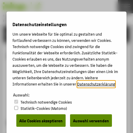
Master
KONSERVIERUNG UND RESTAURIERUNG
Datenschutzeinstellungen
Menu
STUDIUM
Um unsere Webseite für Sie optimal zu gestalten und
THEMEN
fortlaufend verbessern zu können, verwenden wir Cookies.
AKTUELLES
Technisch notwendige Cookies sind zwingend für die
Funktionalität der Webseite erforderlich. Zusätzliche Statistik-
Studium
STUDIUM
Cookies erlauben es uns, das Nutzungsverhalten anonym
auszuwerten, um die Webseite zu verbessern. Sie haben die
BEWERBUNG
Kurzüberblick
Möglichkeit, Ihre Datenschutzeinstellungen über einen Link im
PERSONEN
Konservierung und Restaurierung – ein Beitrag zur
unteren Seitenbereich jederzeit zu ändern. Weitere
Informationen erhalten Sie in unserer
Datenschutzerklärung
.
Gesellschaft
FORSCHUNG
Praxisprojekte und moderne Analytik
Auswahl:
KOREGT E.V.
Drei Schwerpunkte, viele spannende Möglichkeiten
Technisch notwendige Cookies
BACHELOR
Statistik-Cookies (Matomo)
FACHBEREICH 5
Kurzüberblick
Alle Cookies akzeptieren
Auswahl verwenden