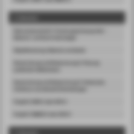
2. Semester
Naturwissenschaft 2: Forschungsschwerpunkte –
Material- und Kunst-technologie
Objektforschung: Material und Quelle
Konservierung und Restaurierung 2: Planung
praktischer Maßnahmen
Konservierung und Restaurierung 3: Historische
Verfahren und aktuelle Entwicklungen
Projekt 2 (AHK 2 oder AVK 1)
Projekt 3 (MMIK 2 oder AVK 2)
3. Semester