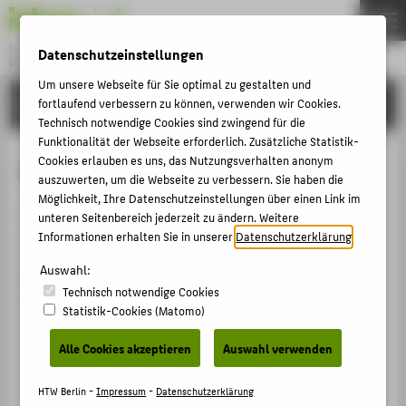
Master
Datenschutzeinstellungen
KONSERVIERUNG UND RESTAURIERUNG
Menu
Um unsere Webseite für Sie optimal zu gestalten und
STUDIUM
fortlaufend verbessern zu können, verwenden wir Cookies.
THEMEN
Technisch notwendige Cookies sind zwingend für die
AKTUELLES
Funktionalität der Webseite erforderlich. Zusätzliche Statistik-
Cookies erlauben es uns, das Nutzungsverhalten anonym
Aufbau des Studiums
STUDIUM
auszuwerten, um die Webseite zu verbessern. Sie haben die
Möglichkeit, Ihre Datenschutzeinstellungen über einen Link im
BEWERBUNG
In drei Semestern erwerben Sie Expertenwissen zu
unteren Seitenbereich jederzeit zu ändern. Weitere
PERSONEN
verschiedenen, frei wählbaren Studienschwerpunkten.
Informationen erhalten Sie in unserer
Datenschutzerklärung
.
Im 1. und 2. Semester haben Sie im Rahmen von
FORSCHUNG
Auswahl:
Projektmodulen die Wahl zwischen verschiedenen
Technisch notwendige Cookies
KOREGT E.V.
Projektthemen zu jeweils zwei Studienschwerpunkten.
Statistik-Cookies (Matomo)
Insgesamt müssen drei Projekte absolviert werden,
BACHELOR
wobei zwei Projekte auf einen Studienschwerpunkt
Alle Cookies akzeptieren
Auswahl verwenden
FACHBEREICH 5
entfallen müssen, um einen Ausweis für diesen zu
erhalten. Hinzu kommen Kurse in Objektforschung,
HTW Berlin -
Impressum
-
Datenschutzerklärung