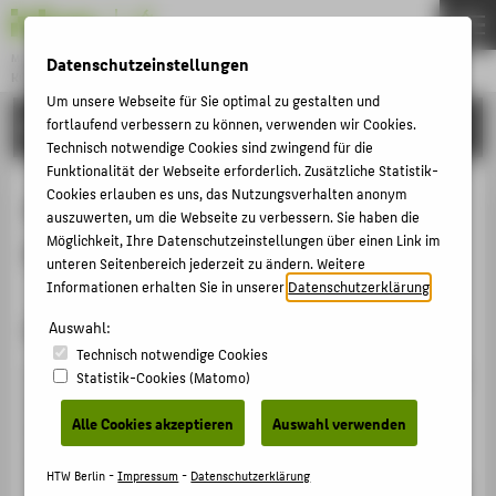
Master
Datenschutzeinstellungen
KONSERVIERUNG UND RESTAURIERUNG
Menu
Um unsere Webseite für Sie optimal zu gestalten und
fortlaufend verbessern zu können, verwenden wir Cookies.
STUDIUM
THEMEN
Technisch notwendige Cookies sind zwingend für die
AKTUELLES
Funktionalität der Webseite erforderlich. Zusätzliche Statistik-
Cookies erlauben es uns, das Nutzungsverhalten anonym
Archäologisch-Historisches
STUDIUM
auszuwerten, um die Webseite zu verbessern. Sie haben die
Möglichkeit, Ihre Datenschutzeinstellungen über einen Link im
Kulturgut (AHK)
BEWERBUNG
unteren Seitenbereich jederzeit zu ändern. Weitere
PERSONEN
Informationen erhalten Sie in unserer
Datenschutzerklärung
.
FORSCHUNG
Objekte aus aller Welt
Auswahl:
Technisch notwendige Cookies
KOREGT E.V.
Archäologisch-historische Kulturgüter sind Objekte und
Statistik-Cookies (Matomo)
BACHELOR
Spuren menschlicher Zivilisation, die im Boden und
Alle Cookies akzeptieren
Auswahl verwenden
Wasser zu finden sind. Sie können aus allen Gegenden
FACHBEREICH 5
der Welt kommen und in großer Material- und
HTW Berlin -
Impressum
-
Datenschutzerklärung
Formenvielfalt vorliegen — ob Jahrtausende alt oder aus